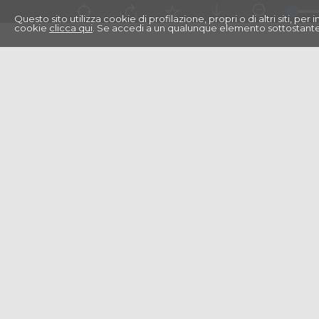
Questo sito utilizza cookie di profilazione, propri o di altri siti, pe
cookie
clicca qui
. Se accedi a un qualunque elemento sottostante